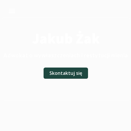
Jakub Żak
Adwokat o wywłaszczeniach i restytucji mienia
Skontaktuj się