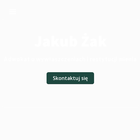
Jakub Żak
Adwokat o wywłaszczeniach i restytucji mienia
Skontaktuj się