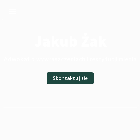
Jakub Żak
Adwokat o wywłaszczeniach i restytucji mienia
Skontaktuj się