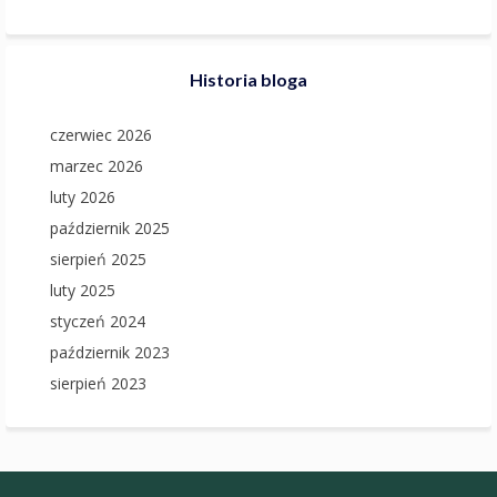
Kancelaria Adwokacka
adwokat Jakub Żak
ul. Jaśkowa Dolina 4/3
80-252 Gdańsk
e-mail:
adwokat@kancelariazak.com
tel.:
+48 512 292 975
Filia kancelarii:
ul. Chopina 28 lok 117
83-000 Pruszcz Gdański
Polityka prywatności
Ograniczenie odpowiedzialności