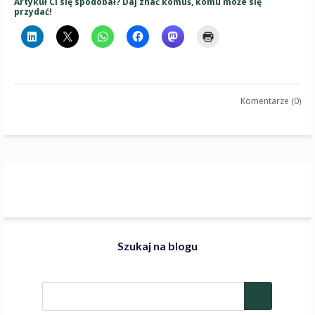
Artykuł Ci się spodobał? Daj znać komuś, komu może się
przydać!
Komentarze (0)
Szukaj na blogu