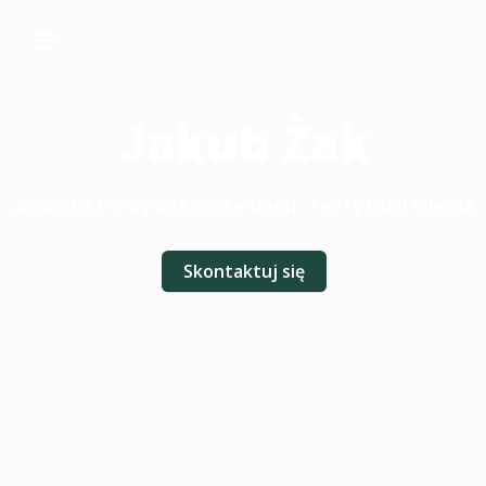
Jakub Żak
Adwokat o wywłaszczeniach i restytucji mienia
Skontaktuj się