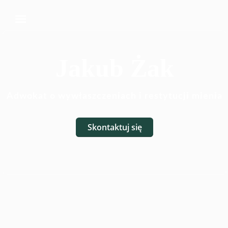
Jakub Żak
Adwokat o wywłaszczeniach i restytucji mienia
Skontaktuj się