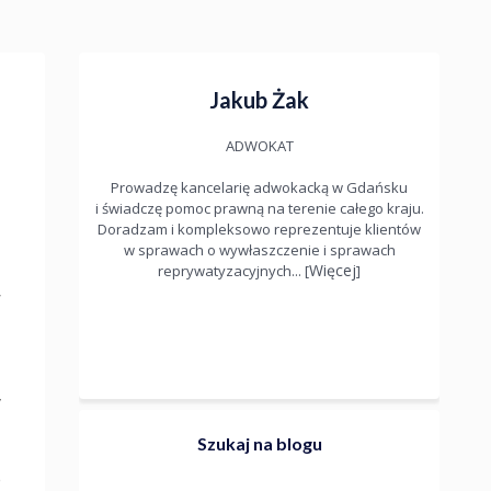
Jakub Żak
ADWOKAT
Prowadzę kancelarię adwokacką w Gdańsku
i świadczę pomoc prawną na terenie całego kraju.
Doradzam i kompleksowo reprezentuje klientów
d
w sprawach o wywłaszczenie i sprawach
t
Więcej
reprywatyzacyjnych... [
]
w
ą
y
Szukaj na blogu
e