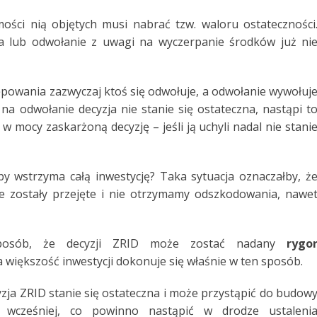
ości nią objętych musi nabrać tzw. waloru ostateczności
oła lub odwołanie z uwagi na wyczerpanie środków już ni
powania zazwyczaj ktoś się odwołuje, a odwołanie wywołuj
na odwołanie decyzja nie stanie się ostateczna, nastąpi t
 mocy zaskarżoną decyzję – jeśli ją uchyli nadal nie stani
y wstrzyma całą inwestycję? Taka sytuacja oznaczałby, ż
e zostały przejęte i nie otrzymamy odszkodowania, nawe
posób, że decyzji ZRID może zostać nadany
rygo
większość inwestycji dokonuje się właśnie w ten sposób.
zja ZRID stanie się ostateczna i może przystąpić do budow
a wcześniej, co powinno nastąpić w drodze ustaleni