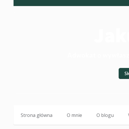
Jak
Adwokat o wywłaszc
Sk
Strona główna
O mnie
O blogu