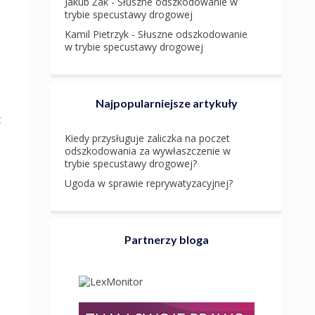
Jakub Żak
-
Słuszne odszkodowanie w
trybie specustawy drogowej
Kamil Pietrzyk
-
Słuszne odszkodowanie
w trybie specustawy drogowej
Najpopularniejsze artykuły
t
Kiedy przysługuje zaliczka na poczet
odszkodowania za wywłaszczenie w
trybie specustawy drogowej?
z
Ugoda w sprawie reprywatyzacyjnej?
o
e
Partnerzy bloga
e
e