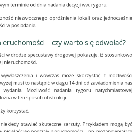
ym terminie od dnia nadania decyzji ww. rygoru.
zność niezwłocznego opróżnienia lokali oraz jednocześni
ci w posiadanie.
ieruchomości – czy warto się odwołać?
ści w drodze specustawy drogowej pokazuje, iż stosunkow
j nieruchomości.
wywłaszczenia i wówczas może skorzystać z możliwośc
owyżej musi to nastąpić w ciągu 14 dni od zawiadomienia na
ej wydania. Możliwość nadania rygoru natychmiastowe
dozna w ten sposób obstrukcji.
ży korzystać.
 niekiedy stawiać skuteczne zarzuty. Przykładem mogą by
y niewłaściwe podziały nieruchomości – np. niezapewniając