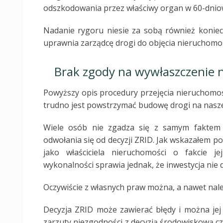
odszkodowania przez właściwy organ w 60-dniow
Nadanie rygoru niesie za sobą również koniec
uprawnia zarządcę drogi do objęcia nieruchomoś
Brak zgody na wywłaszczenie n
Powyższy opis procedury przejęcia nieruchomo
trudno jest powstrzymać budowę drogi na nasze
Wiele osób nie zgadza się z samym faktem 
odwołania się od decyzji ZRID. Jak wskazałem p
jako właściciela nieruchomości o fakcie j
wykonalności sprawia jednak, że inwestycja nie 
Oczywiście z własnych praw można, a nawet nale
Decyzja ZRID może zawierać błędy i można jej
zarzuty niezgodności z decyzją środowiskową cz