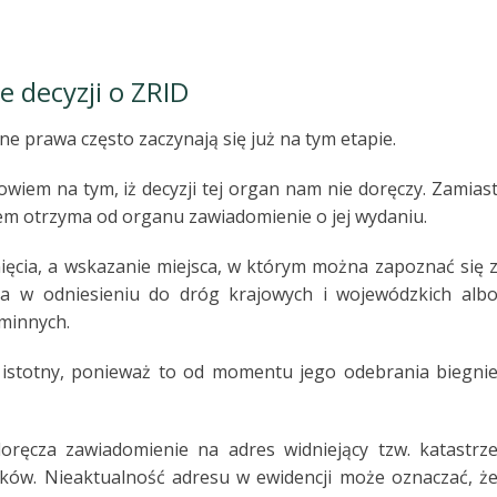
 decyzji o ZRID
ne prawa często zaczynają się już na tym etapie.
wiem na tym, iż decyzji tej organ nam nie doręczy. Zamias
iem otrzyma od organu zawiadomienie o jej wydaniu.
ięcia, a wskazanie miejsca, w którym można zapoznać się 
da w odniesieniu do dróg krajowych i wojewódzkich alb
gminnych.
 istotny, ponieważ to od momentu jego odebrania biegni
ręcza zawiadomienie na adres widniejący tzw. katastrz
nków. Nieaktualność adresu w ewidencji może oznaczać, ż