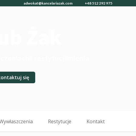
adwokat@kancelariazak.com
+48 512 292 975
ub Żak
zeniach i restytucji mienia
ontaktuj się
Wywłaszczenia
Restytucje
Kontakt